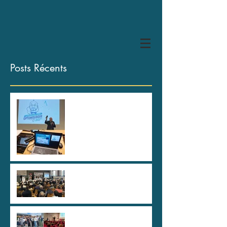
Posts Récents
HYPER U Les Herbiers, des
spartiates !
80 ans de la CAPEB Saône
et Loire
Au plus haut sommet de
l'Etat