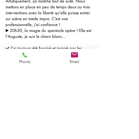
Artistiquement, ça matche tout de suite. Nous 
mettons en place en peu de temps deux ou trois 
interventions avec la liberté qu’elle puisse entrer 
sur scène en totale impro. C’est une 
professionnelle, j’ai confiance !
▶️ 20h30, la magie du spectacle opère ! Elle est 
l'Auguste, je suis le clown blanc...
✔️ J'ai toujours été fasciné et inspiré par les 
clowns, qui ont tant à enseigner à tous les 
artistes. Cette expérience m'a plus que jamais 
Phone
Email
conforté dans l'idée que le clown est, et restera 
le fondement du spectacle, mêlant humour et 
émotion.
🙏 Merci "Stella Pétille", ton talent est immense et 
le public te l'a bien rendu au centuple !