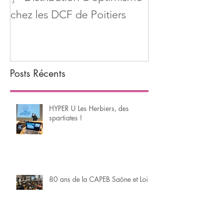
Préparation pro
🩺 Distribution d'optimisme
l'EDM d'Ango
chez les DCF de Poitiers
Posts Récents
HYPER U Les Herbiers, des
spartiates !
80 ans de la CAPEB Saône et Loire