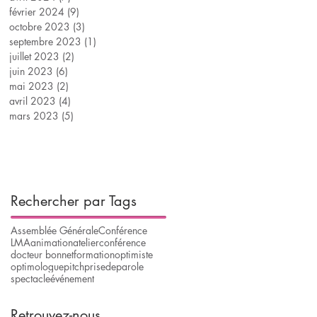
février 2024
(9)
9 posts
octobre 2023
(3)
3 posts
septembre 2023
(1)
1 post
juillet 2023
(2)
2 posts
juin 2023
(6)
6 posts
mai 2023
(2)
2 posts
avril 2023
(4)
4 posts
mars 2023
(5)
5 posts
Rechercher par Tags
Assemblée Générale
Conférence
LMA
animation
atelier
conférence
docteur bonnet
formation
optimiste
optimologue
pitch
prisedeparole
spectacle
événement
Retrouvez-nous