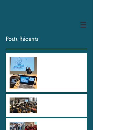
Posts Récents
HYPER U Les Herbiers, des
spartiates !
80 ans de la CAPEB Saône
et Loire
Au plus haut sommet de
l'Etat