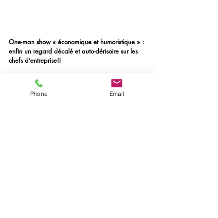
One-man show « économique et humoristique » : 
enfin un regard décalé et auto-dérisoire sur les 
chefs d’entreprise!!
Jean-Marc Bonnet joue un
 one man show 
original à destination des dirigeants d’entreprise
Phone
Email
: « Le manager de l’année ». A travers ce 
spectacle « économique et humoristique » écrit 
en collaboration avec d'autres chefs d’entreprise, 
il caricature l’environnement de Guy Guillaume, 
dirigeant d’une entreprise familiale de vingt 
salariés, une des dernières en France à 
fabriquer des bretelles.
Des personnages loufoques se succèdent autour 
de ce dirigeant qui va malgré tout devenir le 
manager de l’année…
Il pensait avoir tout connu mais il n’est pas au 
bout de ses surprises.
Invitez le rire dans votre club d’entreprise, votre 