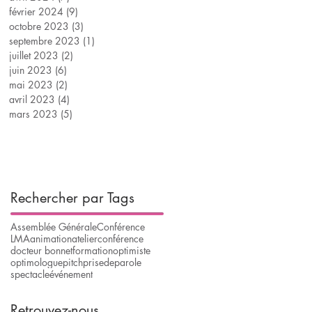
février 2024
(9)
9 posts
octobre 2023
(3)
3 posts
septembre 2023
(1)
1 post
juillet 2023
(2)
2 posts
juin 2023
(6)
6 posts
mai 2023
(2)
2 posts
avril 2023
(4)
4 posts
mars 2023
(5)
5 posts
Rechercher par Tags
Assemblée Générale
Conférence
LMA
animation
atelier
conférence
docteur bonnet
formation
optimiste
optimologue
pitch
prisedeparole
spectacle
événement
Retrouvez-nous