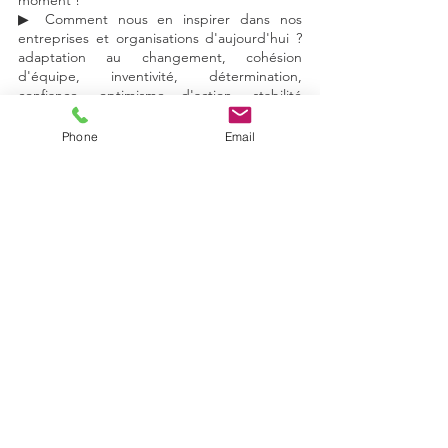
moment !
▶ Comment nous en inspirer dans nos 
entreprises et organisations d'aujourd'hui ? 
adaptation au changement, cohésion 
d'équipe, inventivité, détermination, 
confiance, optimisme d'action, stabilité 
émotionnelle...
Phone
Email
La NASA a dit de cette mission que c'était 
un "échec réussi". D'un "Objectif Lune", elle 
est devenue un "Objectif Terre"
✔ Apollo 13, Mission du 11 au 17 avril 1970
📸 Intérieur du module de commande !