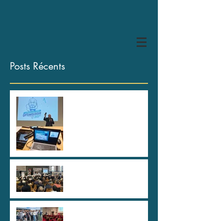
Posts Récents
HYPER U Les Herbiers, des
spartiates !
80 ans de la CAPEB Saône
et Loire
Au plus haut sommet de
l'Etat