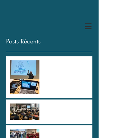
Posts Récents
HYPER U Les Herbiers, des
spartiates !
80 ans de la CAPEB Saône
et Loire
Au plus haut sommet de
l'Etat