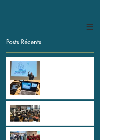
Posts Récents
HYPER U Les Herbiers, des
spartiates !
80 ans de la CAPEB Saône
et Loire
Au plus haut sommet de
l'Etat