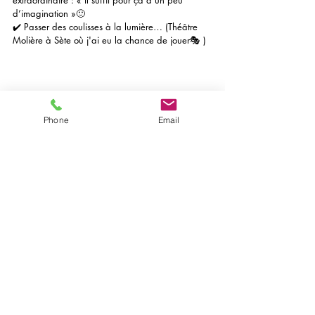
extraordinaire : « Il suffit pour ça d’un peu 
d’imagination »🙂
✔️ Passer des coulisses à la lumière… (Théâtre 
Molière à Sète où j'ai eu la chance de jouer🎭 )
Phone
Email