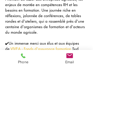
enjeux de montée en compétences RH et les 
besoins en formation. Une journée riche en 
réflexions, jalonnée de conférences, de tables 
rondes et d'ateliers, qui a rassemblé près d'une 
centaine d'organismes de formation et d'acteurs 
du monde agricole.
✔️Un immense merci aux élus et aux équipes 
de 
VIVEA - Fonds d'assurance formation
 Sud 
pour le travail préparatoire, leur accueil 
chaleureux et leur bienveillance. Je me suis 
Phone
Email
véritablement senti comme chez moi, en famille, 
tout au long de ces deux journées. 🙏🙂