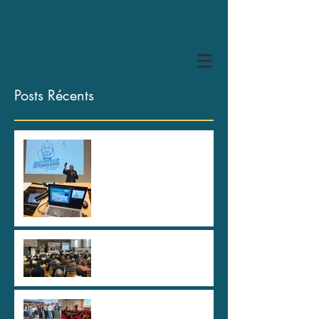
Posts Récents
HYPER U Les Herbiers, des
spartiates !
80 ans de la CAPEB Saône
et Loire
Au plus haut sommet de
l'Etat