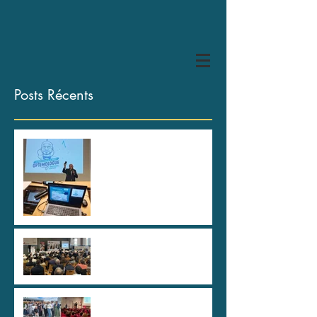
Posts Récents
HYPER U Les Herbiers, des
spartiates !
80 ans de la CAPEB Saône
et Loire
Au plus haut sommet de
l'Etat