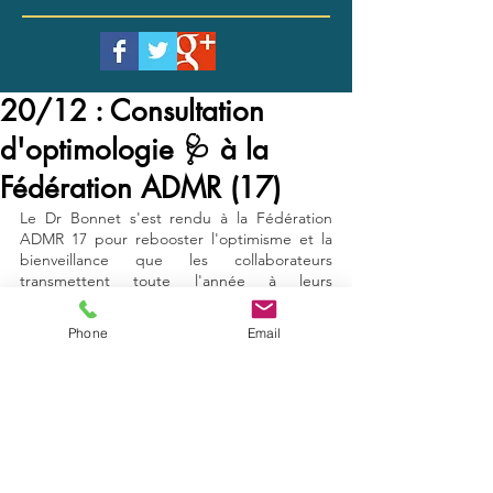
20/12 : Consultation
d'optimologie 🩺 à la
Fédération ADMR (17)
Le Dr Bonnet s'est rendu à la Fédération 
ADMR 17 pour rebooster l'optimisme et la 
bienveillance que les collaborateurs 
transmettent toute l'année à leurs 
bénéficiaires. 
Très riche consultation et belle complicité. 
Phone
Email
Merci à tous ! 🙏