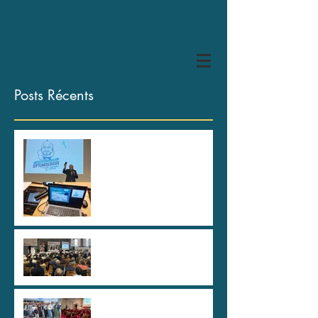
Posts Récents
HYPER U Les Herbiers, des
spartiates !
80 ans de la CAPEB Saône
et Loire
Au plus haut sommet de
l'Etat