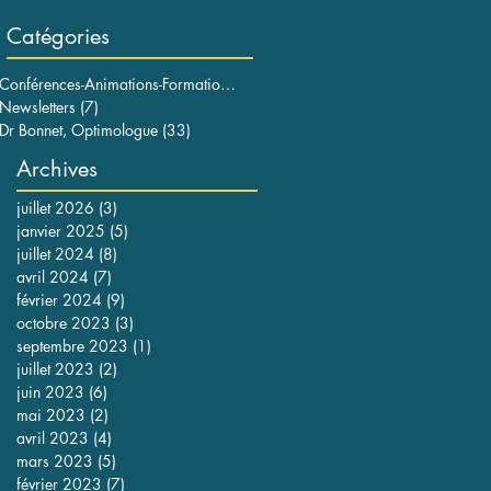
Catégories
Conférences-Animations-Formations
(101)
101 posts
Newsletters
(7)
7 posts
Dr Bonnet, Optimologue
(33)
33 posts
Archives
juillet 2026
(3)
3 posts
janvier 2025
(5)
5 posts
juillet 2024
(8)
8 posts
avril 2024
(7)
7 posts
février 2024
(9)
9 posts
octobre 2023
(3)
3 posts
septembre 2023
(1)
1 post
juillet 2023
(2)
2 posts
juin 2023
(6)
6 posts
mai 2023
(2)
2 posts
avril 2023
(4)
4 posts
mars 2023
(5)
5 posts
février 2023
(7)
7 posts