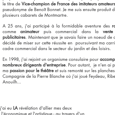
le titre de
Vice-champion de France des imitateurs amateur
pseudonyme de Benoît Bonnet. Je me suis ensuite produit 
plusieurs cabarets de Montmartre.
A 25 ans, j'ai participé à la formidable aventure des
ra
comme
animateur
puis commercial dans la
vente
publicitaires
. Maintenant que je savais faire un noeud de c
décidé de miser sur cette réussite en poursuivant ma car
cadre commercial dans le secteur du jardin et des loisirs.
En 1998, j'ai rejoint un organisme consulaire pour
accomp
nombreux dirigeants d'entreprise
. Pour autant, je n'en ai 
ma
passion pour le théâtre
et suis remonté sur les planches
Compagnie de la Pierre Blanche où j'ai joué Feydeau, Ribe
Anouilh...
j'ai eu
LA
révélation d'allier mes deux
l'économique et l'artistique - au travers d'un