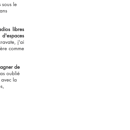
s
sous le
dans
dios libres
 d'espaces
ravate, j'ai
rière comme
agner de
pas oublié
 avec la
s,