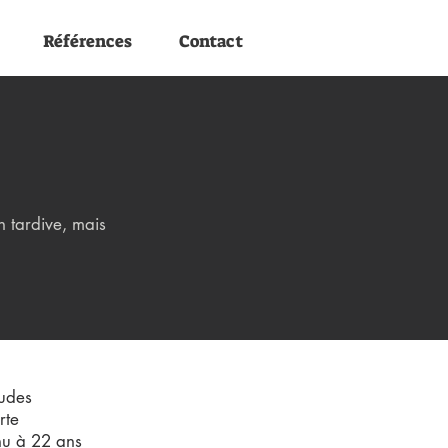
Références
Contact
n tardive, mais
tudes
rte
enu à 22 ans