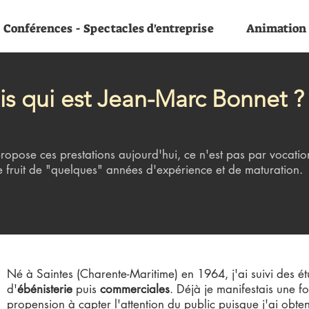
Conférences - Spectacles d'entreprise
Animation
s qui est Jean-Marc Bonnet ?
propose ces prestations aujourd'hui, ce n'est pas par vocatio
e fruit de "quelques" années d'expérience et de maturation.
Né à Saintes (Charente-Maritime) en 1964, j'ai suivi des é
d'
ébénisterie
puis
commerciales
. Déjà je manifestais une fo
propension à capter l'attention du public puisque j'ai obt