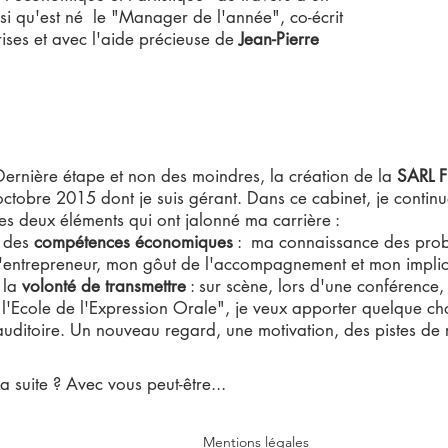
nsi qu'est né le "Manager de l'année", co-écrit
ises et avec l'aide précieuse de
Jean-Pierre
Dernière étape et non des moindres, la création de la
SARL
F
octobre 2015 dont je suis gérant. Dans ce cabinet, je contin
les deux éléments qui ont jalonné ma carrière :
- des
compétences économiques
: ma connaissance des prob
l'entrepreneur, mon gôut de l'accompagnement et mon implica
- la
volonté de transmettre
: sur scène, lors d'une conférence,
"l'Ecole de l'Expression Orale", je veux apporter quelque ch
auditoire. Un nouveau regard, une motivation, des pistes de r
La suite ? Avec vous peut-être...
Mentions légales