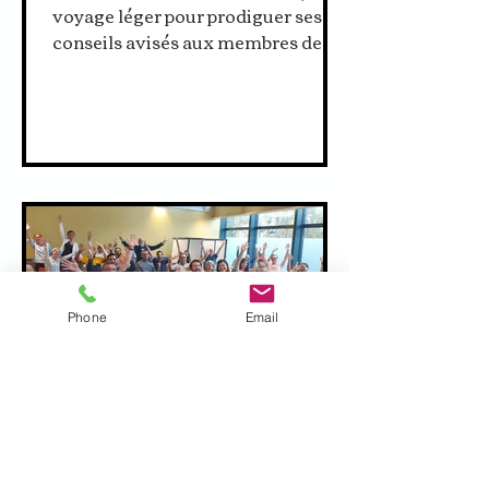
voyage léger pour prodiguer ses
conseils avisés aux membres des
clubs et réseaux professionnels ou
lors de...
Phone
Email
Toujours plus de Dr Bonnet !
Je peux compléter ma conférence
spectacle "La consultation du Dr
Bonnet, Optimologue " par des